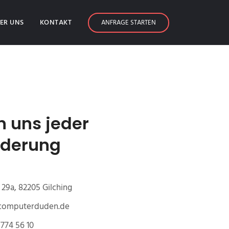
ER UNS
KONTAKT
ANFRAGE STARTEN
n uns jeder
rderung
29a, 82205 Gilching
@computerduden.de
774 56 10