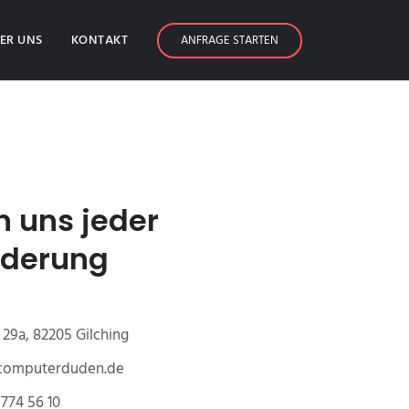
ER UNS
KONTAKT
ANFRAGE STARTEN
n uns jeder
rderung
29a, 82205 Gilching
@computerduden.de
774 56 10