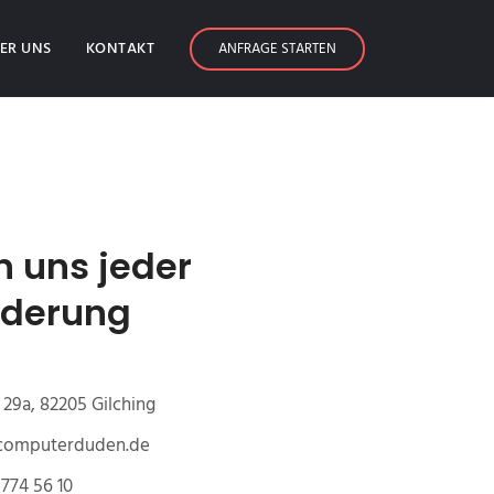
ER UNS
KONTAKT
ANFRAGE STARTEN
n uns jeder
rderung
29a, 82205 Gilching
@computerduden.de
774 56 10