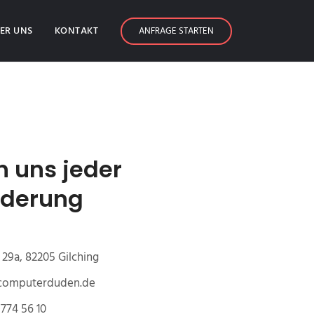
ER UNS
KONTAKT
ANFRAGE STARTEN
n uns jeder
rderung
29a, 82205 Gilching
@computerduden.de
774 56 10