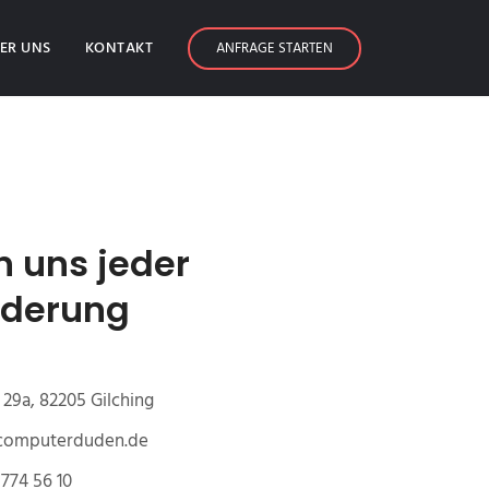
ER UNS
KONTAKT
ANFRAGE STARTEN
n uns jeder
rderung
29a, 82205 Gilching
@computerduden.de
774 56 10